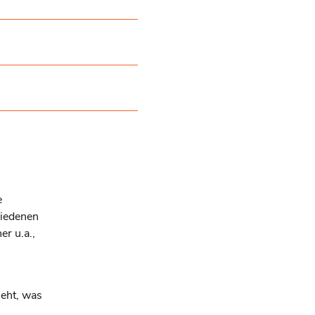
e
hiedenen
r u.a.,
eht, was