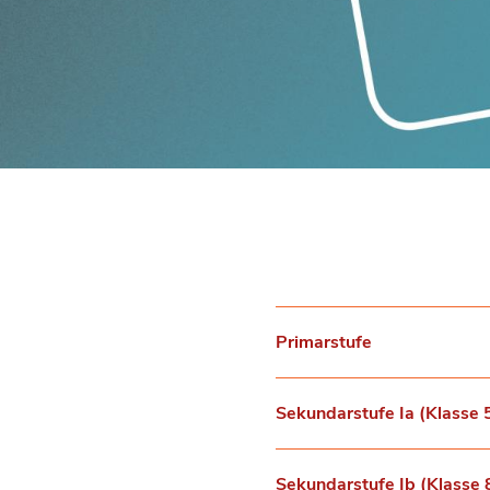
Primarstufe
Sekundarstufe Ia (Klasse 
Sekundarstufe Ib (Klasse 